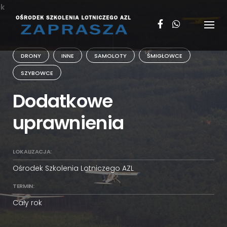
Skip
k
to
content
DRONY
INNE
SAMOLOTY
ŚMIGŁOWCE
SZYBOWCE
Dodatkowe
uprawnienia
LOKALIZACJA:
Ośrodek Szkolenia Lotniczego AZL
TERMIN:
Cały rok