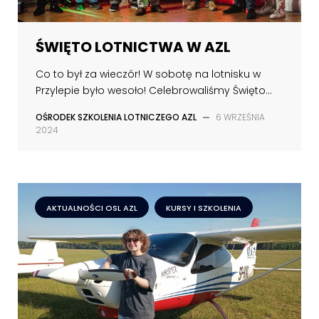
ŚWIĘTO LOTNICTWA W AZL
Co to był za wieczór! W sobotę na lotnisku w
Przylepie było wesoło! Celebrowaliśmy Święto...
OŚRODEK SZKOLENIA LOTNICZEGO AZL
—
6 WRZEŚNIA
2024
AKTUALNOŚCI OSL AZL
KURSY I SZKOLENIA