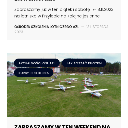
Zapraszamy już w ten piątek i sobotę 17-18.11.2023
na lotnisko w Przylepie na kolejne jesienne...
OŚRODEK SZKOLENIA LOTNICZEGO AZL
—
13 LISTOPADA
2023
AKTUALNOŚCI OSL AZL
JAK ZOSTAĆ PILOTEM
KURSY I SZKOLENIA
ZAPRASZAMY W TEN WEEKEND NA