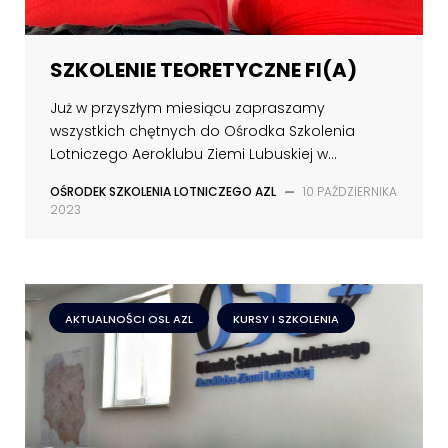
SZKOLENIE TEORETYCZNE FI(A)
Już w przyszłym miesiącu zapraszamy
wszystkich chętnych do Ośrodka Szkolenia
Lotniczego Aeroklubu Ziemi Lubuskiej w...
OŚRODEK SZKOLENIA LOTNICZEGO AZL
—
10 PAŹDZIERNIKA
2023
AKTUALNOŚCI OSL AZL
KURSY I SZKOLENIA