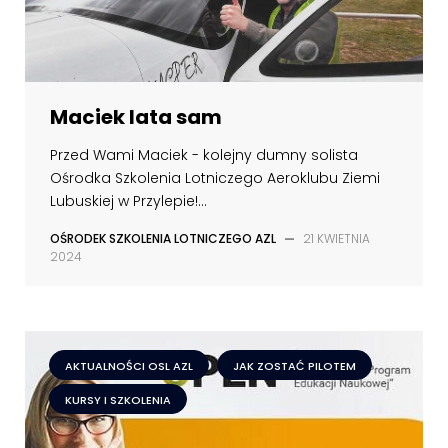
Maciek lata sam
Przed Wami Maciek - kolejny dumny solista
Ośrodka Szkolenia Lotniczego Aeroklubu Ziemi
Lubuskiej w Przylepie!...
OŚRODEK SZKOLENIA LOTNICZEGO AZL
—
21 KWIETNIA
2024
AKTUALNOŚCI OSL AZL
JAK ZOSTAĆ PILOTEM
KURSY I SZKOLENIA