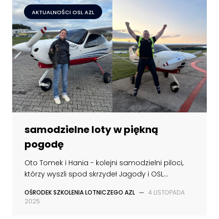
AKTUALNOŚCI OSL AZL
samodzielne loty w piękną
pogodę
Oto Tomek i Hania - kolejni samodzielni piloci,
którzy wyszli spod skrzydeł Jagody i OSL...
OŚRODEK SZKOLENIA LOTNICZEGO AZL
—
4 LISTOPADA
2025