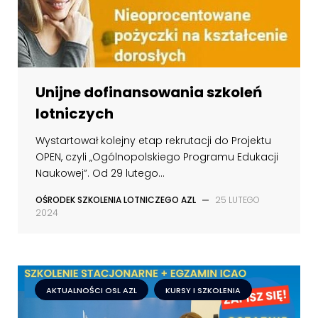
Unijne dofinansowania szkoleń
lotniczych
Wystartował kolejny etap rekrutacji do Projektu
OPEN, czyli „Ogólnopolskiego Programu Edukacji
Naukowej”. Od 29 lutego...
OŚRODEK SZKOLENIA LOTNICZEGO AZL
—
25 LUTEGO
2024
AKTUALNOŚCI OSL AZL
KURSY I SZKOLENIA