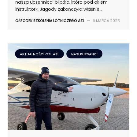
nasza uczennica-pilotka, która pod okiem
instruktorki Jagody zakończyła właśnie...
OŚRODEK SZKOLENIA LOTNICZEGO AZL
—
6 MARCA 2025
AKTUALNOŚCI OSL AZL
NASI KURSANCI