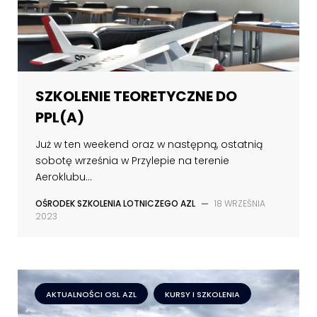
SZKOLENIE TEORETYCZNE DO
PPL(A)
Już w ten weekend oraz w następną, ostatnią
sobotę września w Przylepie na terenie
Aeroklubu...
OŚRODEK SZKOLENIA LOTNICZEGO AZL
—
18 WRZEŚNIA
2023
AKTUALNOŚCI OSL AZL
KURSY I SZKOLENIA