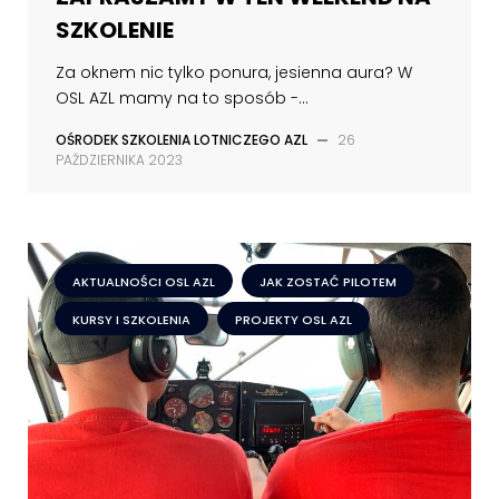
SZKOLENIE
Za oknem nic tylko ponura, jesienna aura? W
OSL AZL mamy na to sposób -...
OŚRODEK SZKOLENIA LOTNICZEGO AZL
—
26
PAŹDZIERNIKA 2023
AKTUALNOŚCI OSL AZL
JAK ZOSTAĆ PILOTEM
KURSY I SZKOLENIA
PROJEKTY OSL AZL