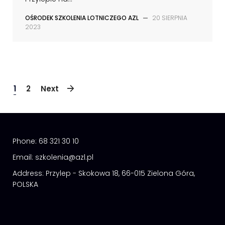
OŚRODEK SZKOLENIA LOTNICZEGO AZL
—
20 SIERPNIA
2023
1
2
Next
Phone:
68 321 30 10
Email:
szkolenia@azl.pl
Address:
Przylep - Skokowa 18, 66-015 Zielona Góra,
POLSKA