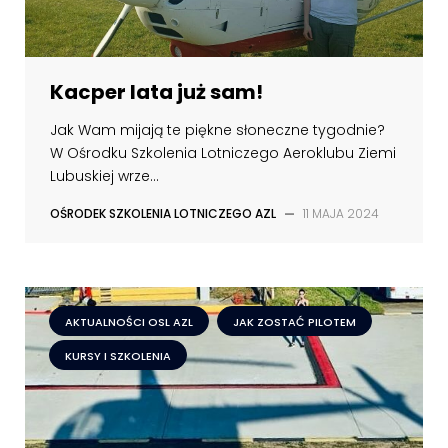
Kacper lata już sam!
Jak Wam mijają te piękne słoneczne tygodnie?
W Ośrodku Szkolenia Lotniczego Aeroklubu Ziemi
Lubuskiej wrze...
OŚRODEK SZKOLENIA LOTNICZEGO AZL
—
11 MAJA 2024
AKTUALNOŚCI OSL AZL
JAK ZOSTAĆ PILOTEM
KURSY I SZKOLENIA