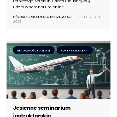
Lotniczego Aeroklubu Ziemi Lubuskiej wzięli
udział w seminarium online...
OŚRODEK SZKOLENIA LOTNICZEGO AZL
—
22 LISTOPADA
2023
AKTUALNOŚCI OSL AZL
KURSY I SZKOLENIA
Jesienne seminarium
instruktorskie