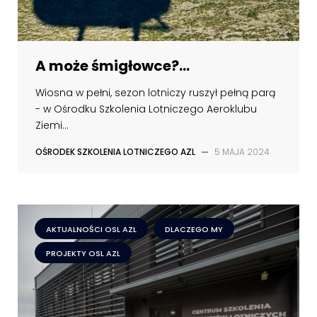
A może śmigłowce?...
Wiosna w pełni, sezon lotniczy ruszył pełną parą
- w Ośrodku Szkolenia Lotniczego Aeroklubu
Ziemi...
OŚRODEK SZKOLENIA LOTNICZEGO AZL
—
5 MAJA 2024
AKTUALNOŚCI OSL AZL
DLACZEGO MY
PROJEKTY OSL AZL