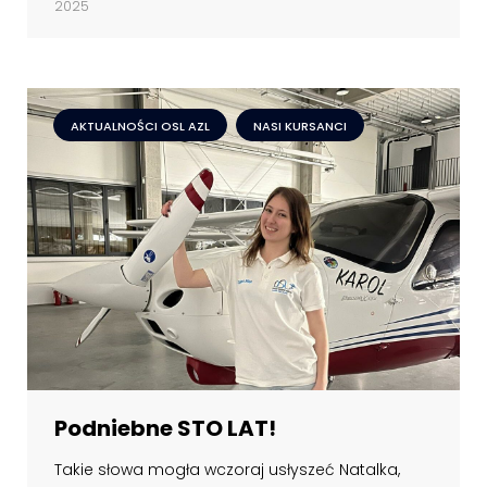
2025
AKTUALNOŚCI OSL AZL
NASI KURSANCI
Podniebne STO LAT!
Takie słowa mogła wczoraj usłyszeć Natalka,