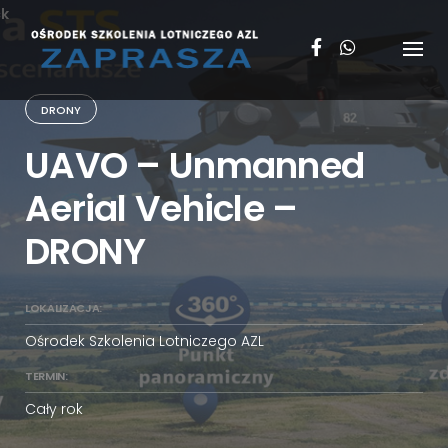
Skip
k
to
content
DRONY
UAVO – Unmanned
Aerial Vehicle –
DRONY
LOKALIZACJA:
Ośrodek Szkolenia Lotniczego AZL
TERMIN:
Cały rok