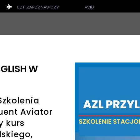
LOT ZAPOZNAWCZY
AVIO
 SZKOLENIOWE
SZKOLENIA LOTNICZE
AKTUALN
NGLISH W
Szkolenia
uent Aviator
y kurs
lskiego,