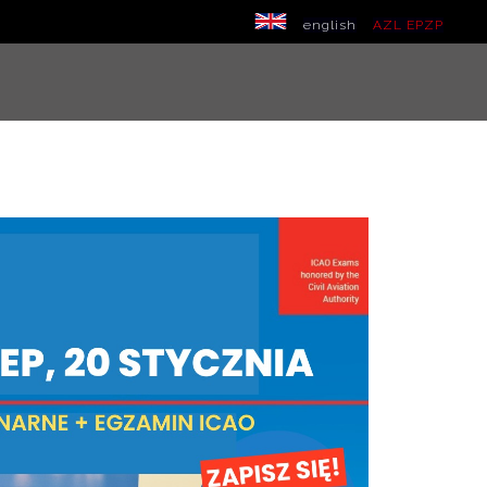
english
AZL EPZP
OŚCI
DLA UCZNIA
KONTAKT