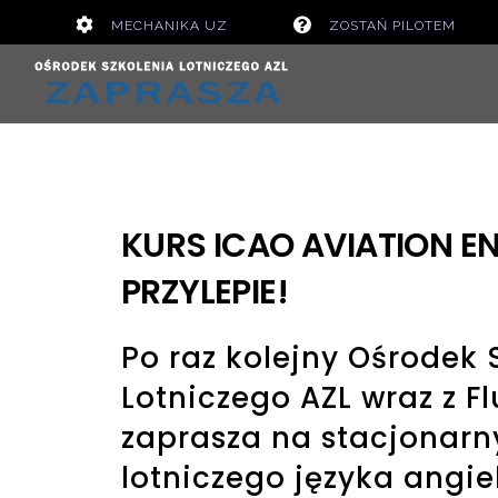
Skip
MECHANIKA UZ
ZOSTAŃ PILOTEM
to
content
O NAS
WARUNKI
KURS ICAO AVIATION E
PRZYLEPIE!
Po raz kolejny Ośrodek 
Lotniczego AZL wraz z Fl
zaprasza na stacjonarn
lotniczego języka angie