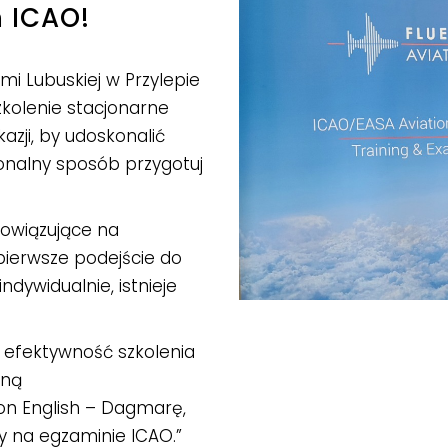
 ICAO!
emi Lubuskiej w Przylepie
kolenie stacjonarne
zji, by udoskonalić
jonalny sposób przygotuj
bowiązujące na
pierwsze podejście do
dywidualnie, istnieje
 efektywność szkolenia
aną
on English – Dagmarę,
y na egzaminie ICAO.
”